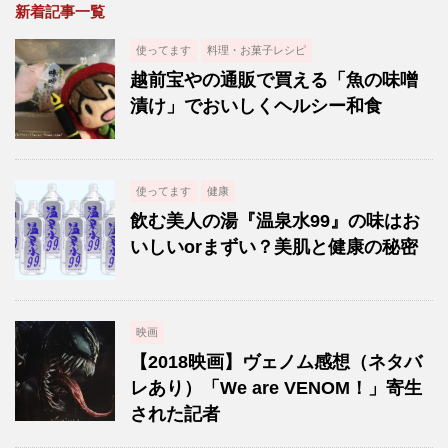
新着記事一覧
使ってます
料理・お菓子レシピ
越前宝やの通販で買える「魚の味噌
漬け」でおいしくヘルシー和食
使ってます
健康
飲む美人の湯『温泉水99』の味はお
いしいorまずい？美肌と健康の秘密
映画
【2018映画】ヴェノム感想（ネタバ
レあり）「We are VENOM！」寄生
された記者