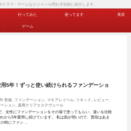
画・海外ドラマ・ゲームなどジャンル問わず自由に紹介します。
行ってみた
使ってます
美容
ゲーム
愛用5年！ずっと使い続けられるファンデーショ
UV 乾燥
,
ファンデーション
,
マキアレイベル
,
リキッド
,
レビュー
,
デーション
,
薬用クリアエステヴェール
で、女性にファンデーションをその場で塗ってもらい、違いを比較
あれから5年愛用し続けています。 私は肌が弱いので、普段はあま
時にファン ...