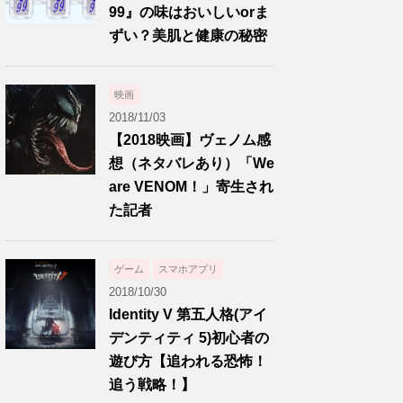
99』の味はおいしいorま
ずい？美肌と健康の秘密
映画
2018/11/03
【2018映画】ヴェノム感
想（ネタバレあり）「We
are VENOM！」寄生され
た記者
ゲーム
スマホアプリ
2018/10/30
Identity V 第五人格(アイ
デンティティ 5)初心者の
遊び方【追われる恐怖！
追う戦略！】