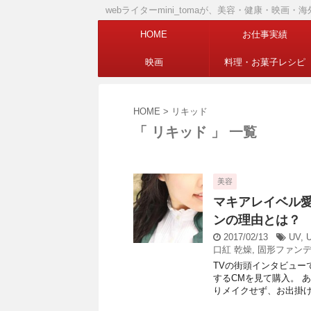
webライターmini_tomaが、美容・健康・映
HOME
お仕事実績
映画
料理・お菓子レシピ
HOME
>
リキッド
「 リキッド 」 一覧
美容
マキアレイベル
ンの理由とは？
2017/02/13
UV
,
口紅 乾燥
,
固形ファン
TVの街頭インタビュー
するCMを見て購入。 
りメイクせず、お出掛けの