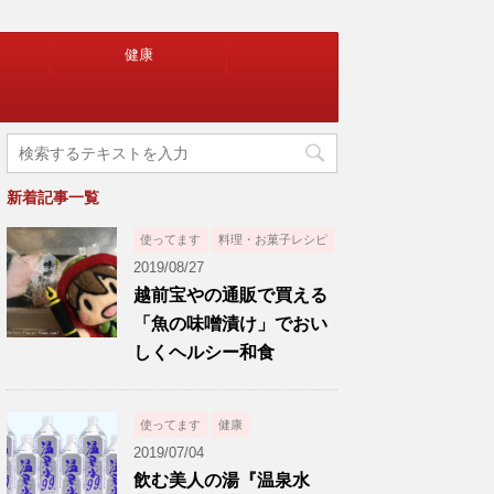
健康
新着記事一覧
使ってます
料理・お菓子レシピ
2019/08/27
越前宝やの通販で買える
「魚の味噌漬け」でおい
しくヘルシー和食
使ってます
健康
2019/07/04
飲む美人の湯『温泉水