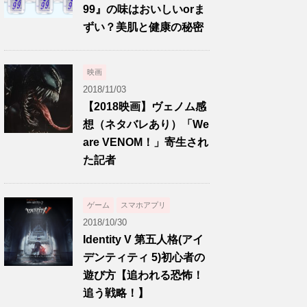
99』の味はおいしいorま
ずい？美肌と健康の秘密
映画
2018/11/03
【2018映画】ヴェノム感
想（ネタバレあり）「We
are VENOM！」寄生され
た記者
ゲーム
スマホアプリ
2018/10/30
Identity V 第五人格(アイ
デンティティ 5)初心者の
遊び方【追われる恐怖！
追う戦略！】