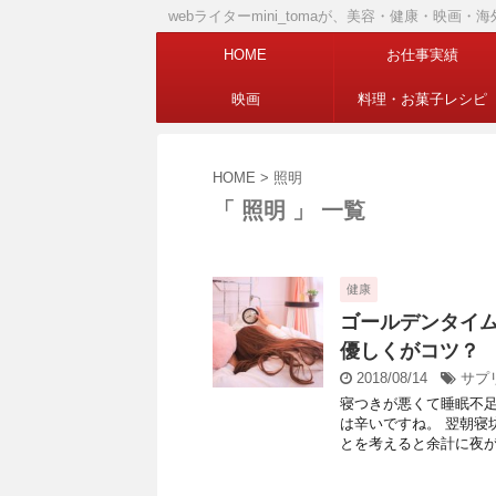
webライターmini_tomaが、美容・健康・映
HOME
お仕事実績
映画
料理・お菓子レシピ
HOME
>
照明
「 照明 」 一覧
健康
ゴールデンタイ
優しくがコツ？
2018/08/14
サプ
寝つきが悪くて睡眠不
は辛いですね。 翌朝寝
とを考えると余計に夜が辛