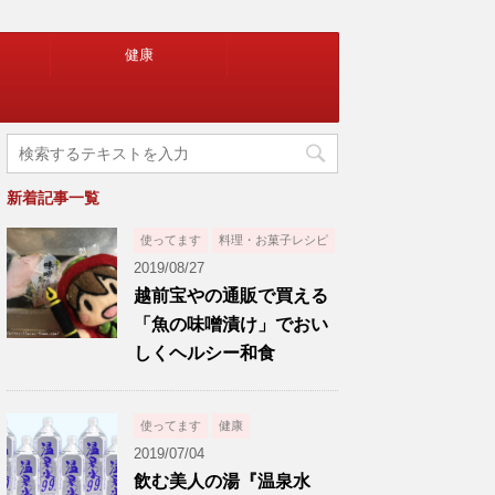
健康
新着記事一覧
使ってます
料理・お菓子レシピ
2019/08/27
越前宝やの通販で買える
「魚の味噌漬け」でおい
しくヘルシー和食
使ってます
健康
2019/07/04
飲む美人の湯『温泉水