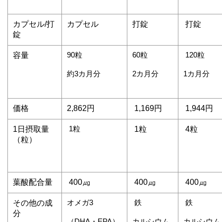
カプセル/打
カプセル
打錠
打錠
錠
90粒
60粒
120粒
容量
約3カ月分
2カ月分
1カ月分
価格
2,862円
1,169円
1,944円
1粒
1日摂取量
1粒
4粒
（粒）
葉酸配合量
400㎍
400㎍
400㎍
オメガ3
鉄
鉄
その他の成
分
（DHA・EPA）
カルシウム
カルシウム