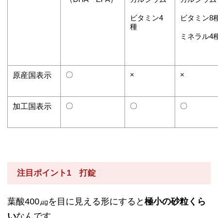
ビタミン4
ビタミン8
種
ミネラル4
〇
×
×
原産国表示
〇
〇
〇
加工国表示
注目ポイント1 打錠
葉酸400㎍を目に見える形にすると
極小の砂粒くら
い
なんです。