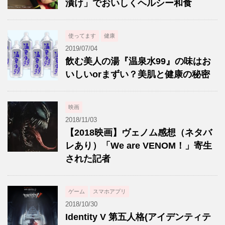
漬け」でおいしくヘルシー和食
使ってます
健康
2019/07/04
飲む美人の湯『温泉水99』の味はお
いしいorまずい？美肌と健康の秘密
映画
2018/11/03
【2018映画】ヴェノム感想（ネタバ
レあり）「We are VENOM！」寄生
された記者
ゲーム
スマホアプリ
2018/10/30
Identity V 第五人格(アイデンティテ