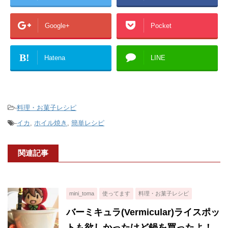
Google+
Pocket
B!
Hatena
LINE
-
料理・お菓子レシピ
-
イカ
,
ホイル焼き
,
簡単レシピ
関連記事
mini_toma
使ってます
料理・お菓子レシピ
バーミキュラ(Vermicular)ライスポッ
トも欲しかったけど鍋を買ったよ！